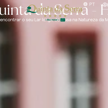
inta da Serra - 
PT
encontrar o seu Lar longe de Casa na Natureza da 