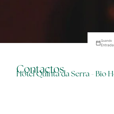
Quando
Entrada
Contactos
Hotel Quinta da Serra - Bio 
Lobos | Ilha da Madeira
Quando
Quem
Promo
Entrada — Saída
2 adultos · 1 quarto