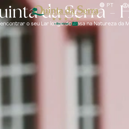
inta da Serra - 
PT
encontrar o seu Lar longe de Casa na Natureza da 