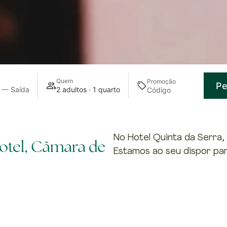
Quem
Promoção
Pe
 — Saída
2 adultos · 1 quarto
No Hotel Quinta da Serra
Hotel, Câmara de
Estamos ao seu dispor pa
preparação da sua experi
ção
Pesquisar