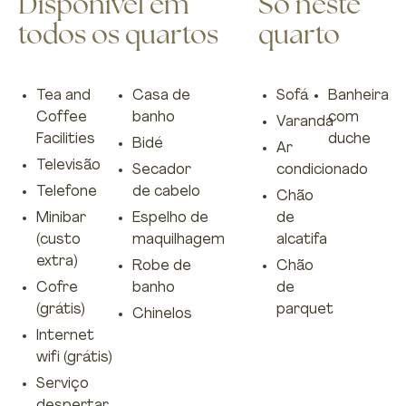
Disponível em
Só neste
todos os quartos
quarto
Tea and
Casa de
Sofá
Banheira
Coffee
banho
com
Varanda
Facilities
duche
Bidé
Ar
Televisão
Secador
condicionado
Telefone
de cabelo
Chão
Minibar
Espelho de
de
(custo
maquilhagem
alcatifa
extra)
Robe de
Chão
Cofre
banho
de
(grátis)
parquet
Chinelos
Internet
wifi (grátis)
Serviço