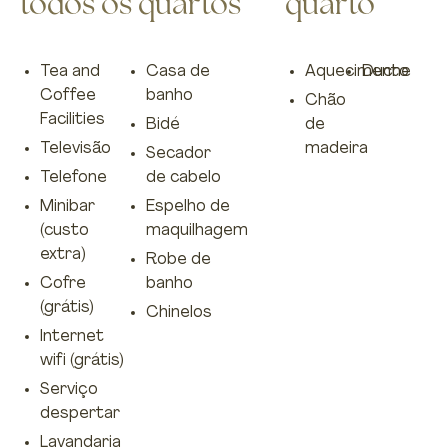
todos os quartos
quarto
Tea and
Casa de
Aquecimento
Duche
Coffee
banho
Chão
Facilities
Bidé
de
Televisão
madeira
Secador
Telefone
de cabelo
Minibar
Espelho de
(custo
maquilhagem
extra)
Robe de
Cofre
banho
(grátis)
Chinelos
Internet
wifi (grátis)
Serviço
despertar
Lavandaria