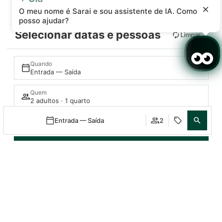
O meu nome é Sarai e sou assistente de IA. Como
posso ajudar?
Selecionar datas e pessoas
Limpar
Quando
Entrada — Saída
Quem
2 adultos · 1 quarto
Promoção
Entrada — Saída
2
Pesquisar
Aceder / Registar-se
Quando
Promoção
Quando
Promoção
Quando
Promoção
Quando
Gerir a minha reserva
Quem
Quem
Quem
Quem
Quarto 1
Quarto 1
Quarto 1
Quarto 1
adultos
adultos
adultos
adultos
2
2
2
2
Desde 13 anos
Desde 13 anos
Desde 13 anos
Desde 13 anos