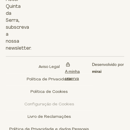
Quinta
da
Serra,
subscreva
a
nossa
newsletter.
Desenvolvido por
Aviso Legal
A minha
mirai
reserva
Política de Privacidade
Política de Cookies
Configuração de Cookies
Livro de Reclamações
Política de Privacidade e dados Pessoais