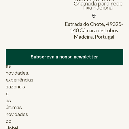
Chamada para rede
fixa nacional
Estrada do Chote, 4 9325-
140 Câmara de Lobos
Madeira, Portugal
Newsletter
Para
Subscreva a nossa newsletter
descobrir
as
novidades,
experiências
sazonais
e
as
últimas
novidades
do
Hotel