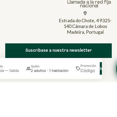
Llamada a la red fija
nacional
Estrada do Chote, 4 9325-
140 Câmara de Lobos
Madeira, Portugal
Newsletter
Para
Suscríbase a nuestra newsletter
descubrir
las
novedades,
Promoción
do
Quién
Buscar
da — Salida
2 adultos · 1 habitación
experiencias
de
temporada
Acceder / Registrarse
Gestiona tu reserva
y
las
últimas
noticias
del