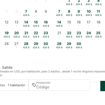
1
2
1
2
3
4
-
-
409 $
409 $
409 $
409 $
5
6
7
8
9
7
8
9
10
11
-
-
428 $
-
-
409 $
409 $
409 $
409 $
409 $
12
13
14
15
16
14
15
16
17
18
-
-
428 $
428 $
428 $
409 $
-
-
-
-
19
20
21
22
23
21
22
23
24
25
$
428 $
428 $
428 $
428 $
428 $
-
409 $
409 $
409 $
409 $
26
27
28
29
30
28
29
30
-
-
428 $
428 $
428 $
409 $
409 $
409 $
—
Salida
imados en USD, por habitación, para 2 adultos , desde 1 noche (Algunos impuest
s)
Promoción
tos · 1 habitación