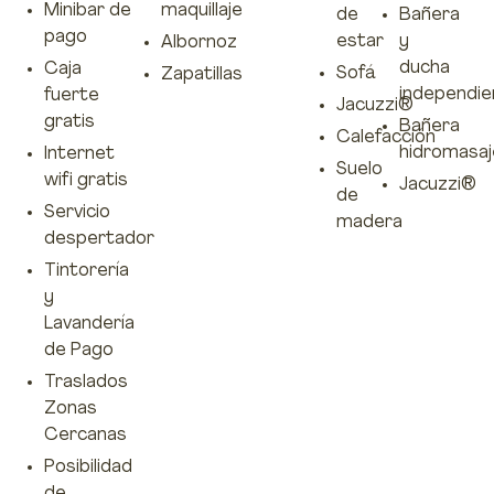
Minibar de
maquillaje
de
Bañera
pago
estar
y
Albornoz
ducha
Caja
Sofá
Zapatillas
independi
fuerte
Jacuzzi®
gratis
Bañera
Calefacción
hidromasaj
Internet
Suelo
wifi gratis
Jacuzzi®
de
Servicio
madera
despertador
Tintorería
y
Lavandería
de Pago
Traslados
Zonas
Cercanas
Posibilidad