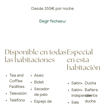
Desde 355€
por noche
Elegir fechas
Disponible en todas
Especial
las habitaciones
en esta
habitación
Tea and
Aseo
Coffee
Bidet
Salón
Ducha
Facilities
Secador
Salón
Bañera
Televisión
de pelo
independiente
con
Teléfono
ducha
Espejo de
Sala